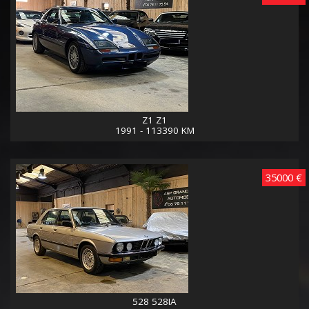
Z1 Z1
1991 - 113390 KM
35000 €
528 528IA