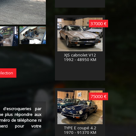
37000 €
XJS cabriolet V12
1992 - 48950 KM
élection
75000 €
 d'escroqueries par
ne plus répondre aux
uméro de téléphone ni
erci pour votre
TYPE E coupé 4.2
1970 - 91370 KM