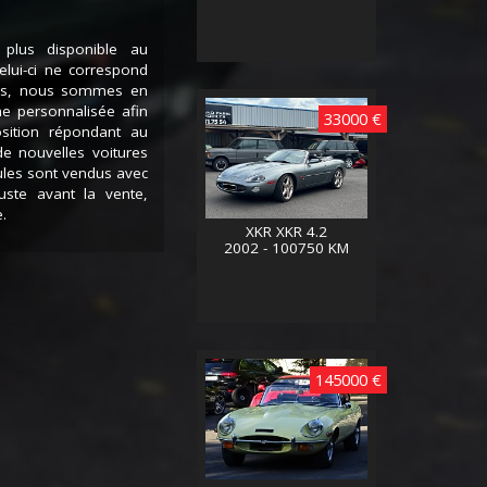
 plus disponible au
lui-ci ne correspond
ces, nous sommes en
he personnalisée afin
33000 €
sition répondant au
de nouvelles voitures
ules sont vendus avec
juste avant la vente,
.
XKR XKR 4.2
2002 - 100750 KM
145000 €