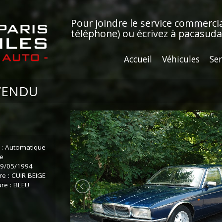
Pour joindre le service commerci
téléphone)
ou écrivez à
pacasud
Accueil
Véhicules
Ser
 VENDU
e : Automatique
ce
 19/05/1994
re : CUIR BEIGE
ure : BLEU