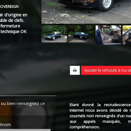
 SOVEREIGN
uir d'origine en
ble de clefs.
, fermeture
e technique OK
Ajouter le véhicule à ma s
ou bien renseignez ce
Etant donné la recrudescence
internet nous avons décidé de 
courriels non renseignés d'un n
aux appels masqués, m
rénom
compréhension.