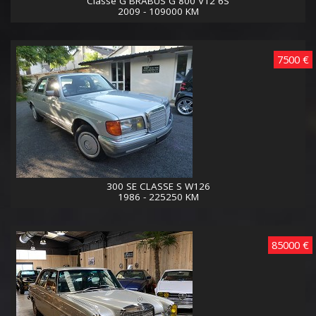
Classe G BRABUS G 800 V12 6S
2009 - 109000 KM
7500 €
300 SE CLASSE S W126
1986 - 225250 KM
85000 €