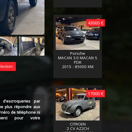
43000 €
Porsche
MACAN 3.0 MACAN S
PDK
élection
2015 - 85000 KM
17000 €
 d'escroqueries par
ne plus répondre aux
uméro de téléphone ni
erci pour votre
CITROEN
2 CV AZ2CH