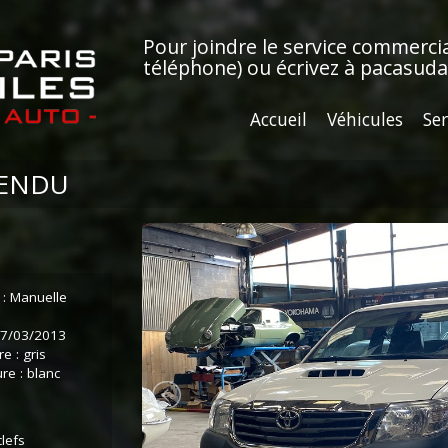
Pour joindre le service commerci
téléphone)
ou écrivez à
pacasud
Accueil
Véhicules
Ser
VENDU
 : Manuelle
 27/03/2013
e : gris
re : blanc
lefs