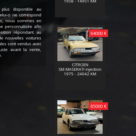
1958 - 14951 KM
 plus disponible au
lui-ci ne correspond
ces, nous sommes en
he personnalisée afin
sition répondant au
64000 €
de nouvelles voitures
ules sont vendus avec
juste avant la vente,
.
CITROEN
SM MASERATI injection
1975 - 24042 KM
85000 €