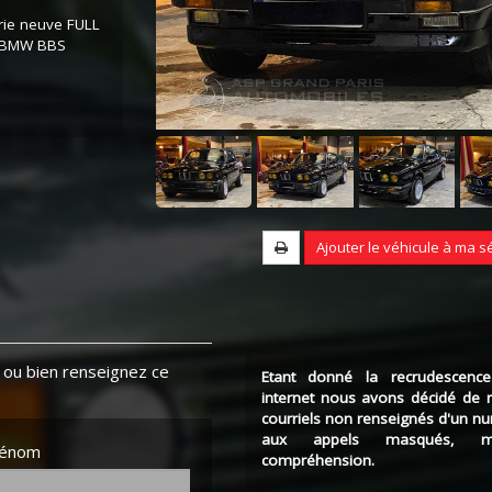
rie neuve FULL
ne BMW BBS
Ajouter le véhicule à ma s
ou bien renseignez ce
Etant donné la recrudescence
internet nous avons décidé de 
courriels non renseignés d'un n
aux appels masqués, m
rénom
compréhension.