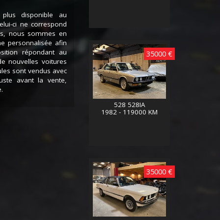
 plus disponible au
lui-ci ne correspond
ces, nous sommes en
he personnalisée afin
sition répondant au
35000 €
de nouvelles voitures
ules sont vendus avec
juste avant la vente,
.
528 528IA
1982 - 119000 KM
35000 €