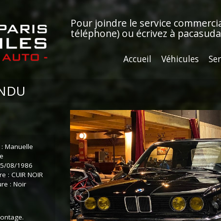
Pour joindre le service commerci
téléphone)
ou écrivez à
pacasud
Accueil
Véhicules
Ser
ENDU
 : Manuelle
ce
 25/08/1986
re : CUIR NOIR
re : Noir
montage.