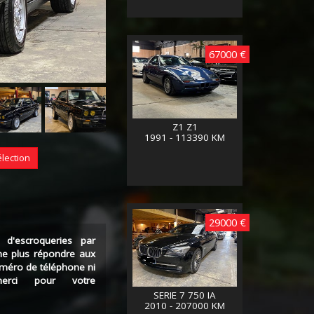
67000 €
Z1 Z1
1991 - 113390 KM
élection
29000 €
 d'escroqueries par
ne plus répondre aux
uméro de téléphone ni
erci pour votre
SERIE 7 750 IA
2010 - 207000 KM